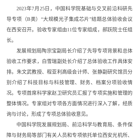
2023
年
7
月
25
日，中国科学院基础与交叉前沿科研先
导专项（
B
类）
“
大规模光子集成芯片
”
结题总体验收会议
在西安召开。验收专家组由
11
位专家组成，郝跃院士任组
长。
发展规划局陶宗宝副局长介绍了先导专项背景和总体
验收工作要求，白雪瑞副处长介绍了总体验收工作具体安
排。朱文武教授、程亚利高级会计师、张静副研究馆员分
别介绍了科技目标与科技管理、财务、档案分项验收情
况。专项首席科学家赵卫研究员汇报了专项实施和管理的
整体情况。专家组对专项各方面情况进行深入了解，经质
询与讨论，形成了专项总体验收意见。
中国科学院发展规划局、前沿科学与教育局、条件保
障与财务局等部门有关人员和专项依托单位西安光机所、