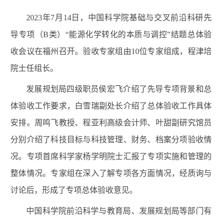
2023
年
7
月
14
日，中国科学院基础与交叉前沿科研先
导专项（
B
类）
“
能源化学转化的本质与调控
”
结题总体验
收会议在福州召开。验收专家组由
10
位专家组成，程津培
院士任组长。
发展规划局四级职员侯宏飞介绍了先导专项背景和总
体验收工作要求，白雪瑞副处长介绍了总体验收工作具体
安排。
周鸣飞教授
、程亚利高级会计师、叶甜副研究馆员
分别介绍了科技目标与科技管理、财务、档案分项验收情
况。专项首席科学家杨学明院士汇报了专项实施和管理的
整体情况。专家组在深入了解专项各方面情况，经质询与
讨论后，形成了专项总体验收意见。
中国科学院前沿科学与教育局、发展规划局等部门有