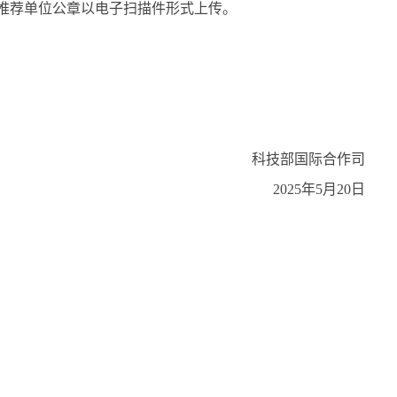
推荐单位公章以电子扫描件形式上传。
科技部国际合作司
2025
年
5
月
20
日