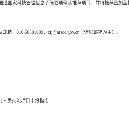
通过国家科技管理信息系统逐项确认推荐项目，并将推荐函加盖
及邮箱：
010-58881083
，
zfj@nrscc.gov.cn
（请以邮箱为主）。
批人员交流项目申报指南