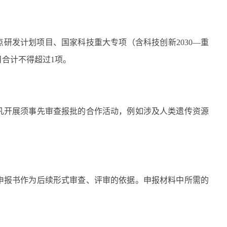
点研发计划项目、国家科技重大专项（含科技创新
2030
—重
目合计不得超过
1
项。
凡开展须事先审查报批的合作活动，例如涉及人类遗传资源
申报书作为后续形式审查、评审的依据。申报材料中所需的