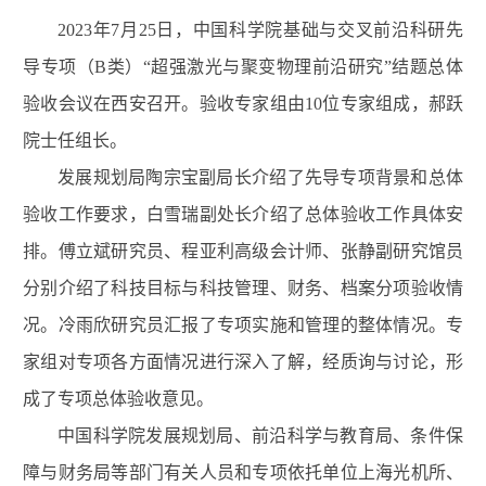
2023
年
7
月
25
日，中国科学院基础与交叉前沿科研先
导专项（
B
类）
“
超强激光与聚变物理前沿研究
”
结题总体
验收会议在西安召开。验收专家组由
10
位专家组成，郝跃
院士任组长。
发展规划局陶宗宝副局长介绍了先导专项背景和总体
验收工作要求，白雪瑞副处长介绍了总体验收工作具体安
排。傅立斌研究员、程亚利高级会计师、张静副研究馆员
分别介绍了科技目标与科技管理、财务、档案分项验收情
况。冷雨欣研究员汇报了专项实施和管理的整体情况。专
家组对专项各方面情况进行深入了解，经质询与讨论，形
成了专项总体验收意见。
中国科学院发展规划局、前沿科学与教育局、条件保
障与财务局等部门有关人员和专项依托单位上海光机所、