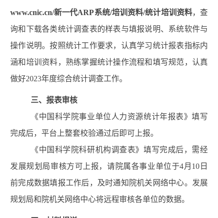
www.cnic.cn/
新一代ARP系统
/
培训资料
/
统计培训资料
，查
询和下载各类统计调查表的样表与填报说明、系统软件与
操作说明
。按照统计工作要求，认真学习统计报表指标内
涵和培训资料，熟练掌握统计操作流程和填写规范，认真
做好
202
3
年度综合统计调查工作。
三
、
报表审核
《中国科学院事业单位人力资源统计
年报
表》
填写
完成后，平台上整套校验通过后即可上报。
《中国科学院科研机构调查表》
填写完成后，需经
发展规划局审核方可上报，请院属各事业
单位
于
4
月
10
日
前完成数据填报工作后，及时
通知
院机关网络中心
。发展
规划局和院机关网络中心将
远程
审核各
单位
的
数据。