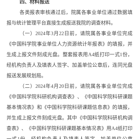
四
、材料
报送
各类报表审核通过后，
院属各事业单位
通过
数据填
报与统计管理平台
直接
生成报送我院的调查材料
。
（一）
2024
年
3
月
22
日前
，请院属各事业单位完成
《中国科学院事业单位人力资源统计
年报
表》
的填报，并
生成上报文件刻成光盘。整套报表
用
A4
纸打印一式
1
份，
经机构负责人及填表人签字、加盖单位公章后，连同光盘
报送发展规划
局
。
（二）
202
4
年
4
月
20
日前，
请院属各事业单位完成
《中国科学院科研机构调查表》
、
《中国科学院科研课题
基本情况表》
和《中国科学院科研课题信息表》的填报，
并生成上报文件刻成光盘。其中
《中国科学院科研机构调
查表》
、
《中国科学院科研课题基本情况表》用
A4
纸打印
一式
1
份，经机构负责人及填表人签字、加盖单位公章