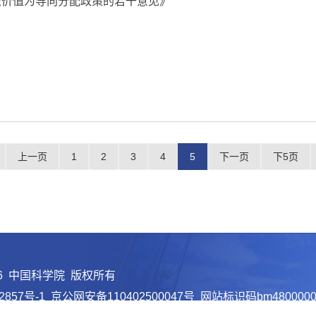
识价值为导向分配政策的若干意见》
上一页
1
2
3
4
5
下一页
下5页
26 中国科学院 版权所有
2857号-1
京公网安备110402500047号 网站标识码bm4800000