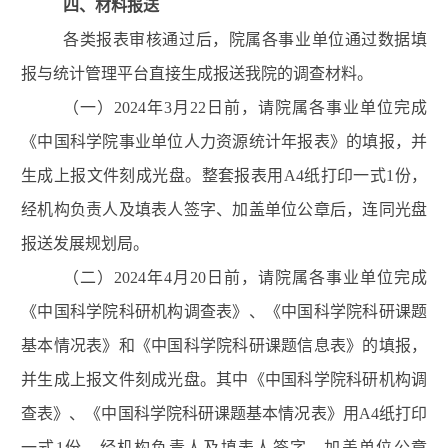
四
、材料
报送
各类报表审核通过后，
院属各事业单位
通过
数据填
报与统计管理平台
直接
生成报送我院的调查材料
。
（一）
2024
年
3
月
22
日前
，请院属各事业单位完成
《中国科学院事业单位人力资源统计
年报
表》
的填报，并
生成上报文件刻成光盘。整套报表
用
A4
纸打印一式
1
份，
经机构负责人及填表人签字、加盖单位公章后，连同光盘
报送发展规划
局
。
（二）
202
4
年
4
月
20
日前，
请院属各事业单位完成
《中国科学院科研机构调查表》
、
《中国科学院科研课题
基本情况表》
和《中国科学院科研课题信息表》的填报，
并生成上报文件刻成光盘。其中
《中国科学院科研机构调
查表》
、
《中国科学院科研课题基本情况表》用
A4
纸打印
一式
1
份，经机构负责人及填表人签字、加盖单位公章