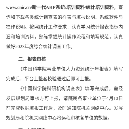
www.cnic.cn/
新一代ARP系统
/
培训资料
/
统计培训资料
，查
询和下载各类统计调查表的样表与填报说明、系统软件与
操作说明
。按照统计工作要求，认真学习统计报表指标内
涵和培训资料，熟练掌握统计操作流程和填写规范，认真
做好
202
3
年度综合统计调查工作。
三
、
报表审核
《中国科学院事业单位人力资源统计
年报
表》
填写
完成后，平台上整套校验通过后即可上报。
《中国科学院科研机构调查表》
填写完成后，需经
发展规划局审核方可上报，请院属各事业
单位
于
4
月
10
日
前完成数据填报工作后，及时
通知
院机关网络中心
。发展
规划局和院机关网络中心将
远程
审核各
单位
的
数据。