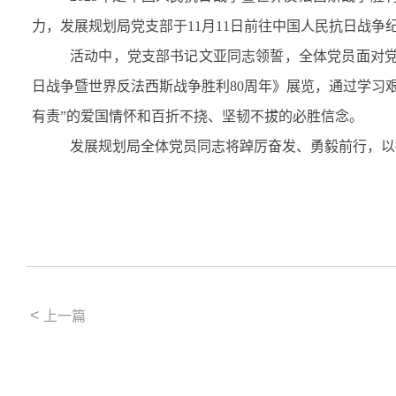
力，发展规划局党支部于
11
月
11
日前往中国人民抗日战争纪
活动中，党支部书记文亚同志领誓，全体党员面对
日战争暨世界反法西斯战争胜利
80
周年》展览，通过学习
有责”的爱国情怀和百折不挠、坚韧不拔的必胜信念。
发展规划局全体党员同志将踔厉奋发、勇毅前行，以
<
上一篇