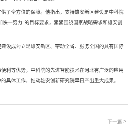
提供了全方位的保障。他指出，支持雄安新区建设是中科院
加快一努力”的
目标
要求，紧紧围绕国家战略需求和
雄安
创
院建设成为立足
雄安
新区、带动全省、服务全国的具有国际
通便利
等
优势。中科院的先进智能技术在河北有广泛的应用
中的具体工作，
推动
雄安创新研究院早日产出重大成果。
>
下一篇