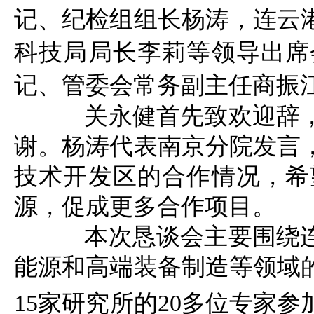
记、纪检组组长杨涛，连云
科技局局长李莉等领导出席
记、管委会常务副主任
商振
关永健首先致欢迎辞
谢。杨涛代表南京分院发言
技术开发区的合作情况，
希
源，促成更多合作项目。
本次恳谈会主要围绕
能源
和
高端装备制造等领域
1
5
家研究
所的
2
0多位
专家参