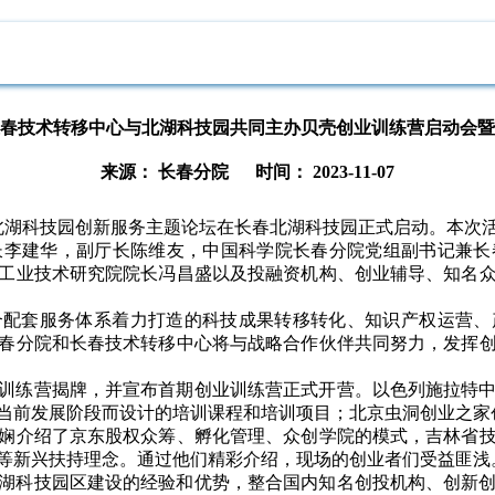
春技术转移中心与北湖科技园共同主办贝壳创业训练营启动会暨
来源： 长春分院 时间： 2023-11-07
北湖科技园创新服务主题论坛在长春北湖科技园正式启动。本次
长李建华，副厅长陈维友，中国科学院长春分院党组副书记兼长
工业技术研究院院长冯昌盛以及投融资机构、创业辅导、知名
合配套服务体系着力打造的科技成果转移转化、知识产权运营、
春分院和长春技术转移中心将与战略合作伙伴共同努力，发挥
训练营揭牌，并宣布首期创业训练营正式开营。以色列施拉特
当前发展阶段而设计的培训课程和培训项目；北京虫洞创业之家
娴介绍了京东股权众筹、孵化管理、众创学院的模式，吉林省
等新兴扶持理念。通过他们精彩介绍，现场的创业者们受益匪浅
湖科技园
区建设的经验和优势，整合国内知名创投机构、创新