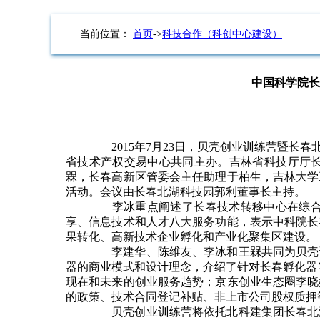
当前位置：
首页
->
科技合作（科创中心建设）
中国科学院长
2015
年
7
月
23
日，贝壳创业训练营暨长春
省技术产权交易中心共同主办。吉林省科技厅厅
槑，长春高新区管委会主任助理于柏生，吉林大学
活动。会议由长春北湖科技园郭利董事长主持。
李冰重点阐述了长春技术转移中心在综
享、信息技术和人才八大服务功能，表示中科院长
果转化、高新技术企业孵化和产业化聚集区建设。
李建华、陈维友、李冰和王槑共同为贝壳
器的商业模式和设计理念，介绍了针对长春孵化器
现在和未来的创业服务趋势；京东创业生态圈李晓
的政策、技术合同登记补贴、非上市公司股权质押
贝壳创业训练营将依托北科建集团长春北