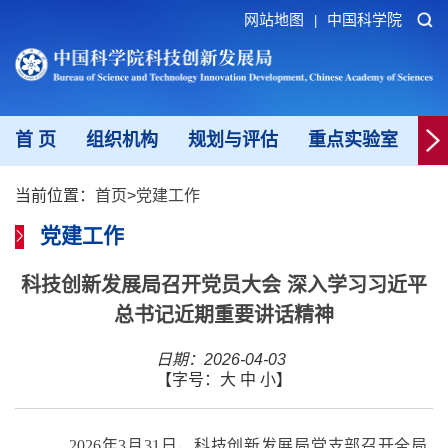
网站地图
中国科学院
|
首 页
组织机构
规划与评估
重点实验室
重
当前位置：
首页
>
党建工作
党建工作
科技创新发展局召开党员大会 深入学习习近平
总书记近期重要讲话精神
日期：2026-04-03
【字号：
大
中
小
】
2026
年
3
月
31
日，
科技创新发展局党支部召开全局