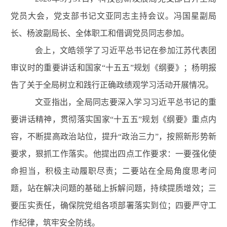
党员大会，党支部书记文亚同志主持会议。冯国星副局
长、杨波副局长、全体职工和借调党员同志参加。
会上，文皓领学了习近平总书记在参加江苏代表团
审议时的重要讲话和国家“十五五”规划《纲要》；杨明报
告了关于全局树立和践行正确政绩观学习活动开展情况。
文亚指出，全局同志要深入学习习近平总书记
的
重
要讲话精神，贯彻落实国家“十五五”规划《纲要》重点内
容
，
不断
提高政治站位，提升“政治
三
力”，
按照新形势新
要求，
狠抓工作落实
。他
提出四点
工作
要求
：
一要强化使
命担当
，积极主动履职尽责；
二要
站在全局角度思考问
题，站在解决问题的基础上拆解问题，持续
提质增效；
三
要
压实责任
，确保院党组各项
部署
落实到位
；四要
严守工
作纪律，
筑牢安全防线。