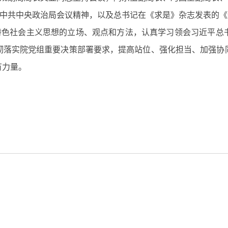
中共中央政治局会议精神，以及总书记在《求是》杂志发表的《
特色社会主义思想的立场、观点和方法
，
认真学习
领会
习近平总
彻落实院党组
重要决策部署
要求
，
提高站位
、
强化担当
、
加强
协
有
力量。