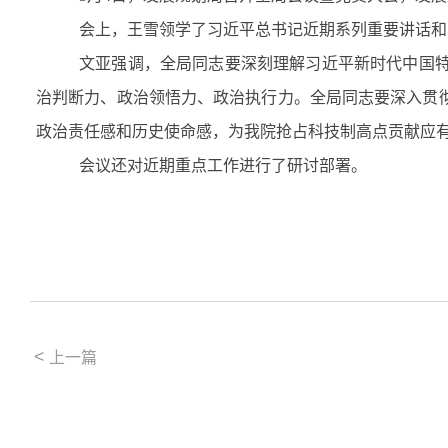
会上，王雪领学了习近平总书记近期系列重要讲话和
文亚强调，
全局同志
要深刻理解习近平新时代中国
治判断力、政治领悟力、政治执行力
。
全局同志要
深入贯
政治责任感和历史使命感
，
为
我院
抢占科技制高点贡献
应
会议还对近期重点工作进行了研讨部署。
<
上一篇