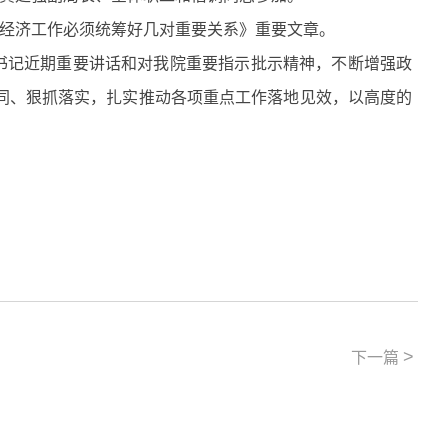
经济工作必须统筹好几对重要关系》重要文章。
书记近期重要讲话
和
对我院重要指示批示精神
，
不断增强政
同
、
狠抓落实，
扎实
推动各项
重点
工作落地见效
，以高度的
>
下一篇